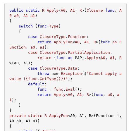
public
static
R
Apply
<
A0
, 
A1
, 
R
>(
Closure
func
, 
A
0
a0
, 
A1
a1
{

switch
 (
func
.
Type
)

{

case
ClosureType
.
Function
:

return
ApplyFun
<
A0
, 
A1
, 
R
>(
func
as
F
unction
, 
a0
, 
a1
);

case
ClosureType
.
PartialApplication
:

return
(
func
as
 PAP)
.
Apply
<
A0
, 
A1
, 
R
>(a0, a1);

case
ClosureType
.
Data
:

throw
 new 
Exception
($
"Cannot apply a 
value ({func.GetType()})"
);

default
:

func
 = 
func
.
Eval
()
;

return
Apply
<
A0
, 
A1
, 
R
>(
func
, 
a0
, 
a
1
);

    }

private
static
R
ApplyFun
<A0, A1, R>
(Function f, 
A0 a0, A1 a1)
{
