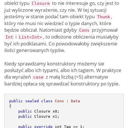
obiekt typu
to nie interesuje go, czy jest to
Closure
już wyliczone wyrażenie, czy nie. W tej sytuacji
jesteśmy w stanie podać tam obiekt typu
,
Thunk
który nie musi nic wiedzieć o typie danych, które
będzie obliczał. Natomiast gdyby
przyjmował
Cons
i
, to odłożone obliczenia musiałyby
Int
List<Int>
być ich podklasami. Co powodowałoby zwiększenie
ilości generowanych typów.
Kiedy sprawdzamy konstruktory możemy sie
posłużyć albo ich typami, albo ich tagiem. W praktyce
dla wyrażeń
z małą liczbą (<5) alternatyw
case
bardziej opłaca się sprawdzać konstruktory po typie.
public
sealed
class
Cons
 : 
Data
{

public
 Closure x0;

public
 Closure x1;

public
override
 int Tag => 
1
;
