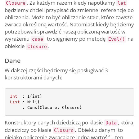
. Za każdym razem kiedy napotkamy
Closure
let
będziemy chcieli przypisać do zmiennej referencję do
obliczenia. Może to być obliczenie stałe, które zawsze
zwraca określoną wartość. Natomiast kiedy będziemy
potrzebowali sprawdzić naszą obliczoną wartość w
wyrażeniu
, to sięgniemy po metodę
na
case
Eval()
obiekcie
.
Closure
Dane
W dalszej części będziemy się posługiwać 3
konstruktorami danych:
Int  
List 
: Nil()

Konstruktory danych dziedziczą po klasie
, która
Data
dziedziczy po klasie
. Obiekt z danymi to
Closure
niejako obliczenie zwracające jedną wartość – ten