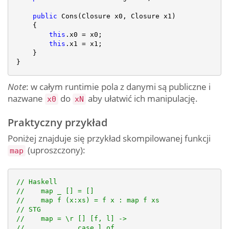
public
 Cons(Closure x0, Closure x1)

    {

this
.x0 = x0;

this
.x1 = x1;

    }

Note
: w całym runtimie pola z danymi są publiczne i
nazwane
do
aby ułatwić ich manipulację.
x0
xN
Praktyczny przykład
Poniżej znajduje się przykład skompilowanej funkcji
(uproszczony):
map
// Haskell
//    map _ [] = []
//    map f (x:xs) = f x : map f xs
// STG
//    map = \r [] [f, l] ->
//             case l of