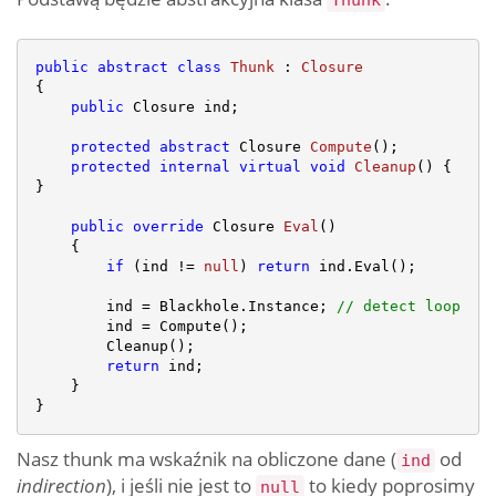
Thunk
public
abstract
class
Thunk
 : 
Closure
{

public
 Closure ind;

protected
abstract
 Closure 
Compute
(
)
;

protected
internal
virtual
void
Cleanup
(
)
 { 
}

public
override
 Closure 
Eval
(
)
    {

if
 (ind != 
null
) 
return
 ind.Eval();

        ind = Blackhole.Instance; 
// detect loop
        ind = Compute();

        Cleanup();

return
 ind;

    }

Nasz thunk ma wskaźnik na obliczone dane (
od
ind
indirection
), i jeśli nie jest to
to kiedy poprosimy
null