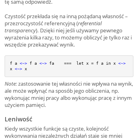
tę samą odpowiedź.
Czystość przekłada się na inną pożądaną własność –
przezroczystość referencyjną (
referential
transparency
). Dzięki niej jeśli używamy pewnego
wyrażenia kilka razy, to możemy obliczyć je tylko raz i
wszędzie przekazywać wynik.
f a 
<
~
>
 f a 
<
~
>
 fa    ===  let x = f a in x 
<
~
>
x 
<
~
>
Note:
zastosowanie tej własności nie wpływa na wynik,
ale może wpłynąć na sposób jego obliczenia, np.
wykonując mniej pracy albo wykonując pracę z innym
użyciem pamięci.
Leniwość
Kiedy wszystkie funkcje są czyste, kolejność
wykonywania niezależnych działań staje się mniej