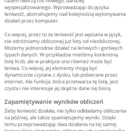
razem tworzą coś nowego, bardziej
wyspecjalizowanego. Wprowadzając do języka
leniwość, abstrahujemy nad kolejnością wykonywania
działań przez komputer.
Co więcej, przez to że leniwość jest wpisana w język,
nie odróżniamy obliczonej już listy od nieobliczonej.
Możemy jednorodnie działać na leniwych i gorliwych
typach danych. W przykładzie mieliśmy konkretną
listę liczb, ale w praktyce ona również może być
leniwa. Co więcej, jej elementy mogą być
dynamicznie czytane z dysku, lub pobierane przez
internet. Ale funkcja, która przetwarza tę listę, jest
czysta i nie interesuje jej skąd te dane się biorą.
Zapamiętywanie wyników obliczeń
Żeby leniwość działała, nie tylko odkładamy obliczenia
na później, ale także spamiętujemy wyniki. Dzięki
temu przeprowadzając dwa działania na tej samej
leniwej liście elementów, obliczymy ich wartości tylko