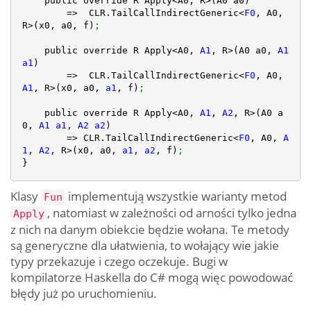
    public override R Apply<A0, R>(A0 a0)

        =>  CLR.TailCallIndirectGeneric<
F0
, A0, 
R>(x0, a0, f)
;
    public override R Apply<A0, 
A1
, R>(A0 a0, 
A1
a1
)

        =>  CLR.TailCallIndirectGeneric<
F0
, A0, 
A1
, R>(x0, a0, 
a1
, f)
;
    public override R Apply<A0, 
A1
, 
A2
, R>(A0 a
0, 
A1
a1
, 
A2
a2
)

        => CLR.TailCallIndirectGeneric<
F0
, A0, 
A
1
, 
A2
, R>(x0, a0, 
a1
, 
a2
, f)
;
Klasy
implementują wszystkie warianty metod
Fun
, natomiast w zależności od arności tylko jedna
Apply
z nich na danym obiekcie będzie wołana. Te metody
są generyczne dla ułatwienia, to wołający wie jakie
typy przekazuje i czego oczekuje. Bugi w
kompilatorze Haskella do C# mogą więc powodować
błędy już po uruchomieniu.