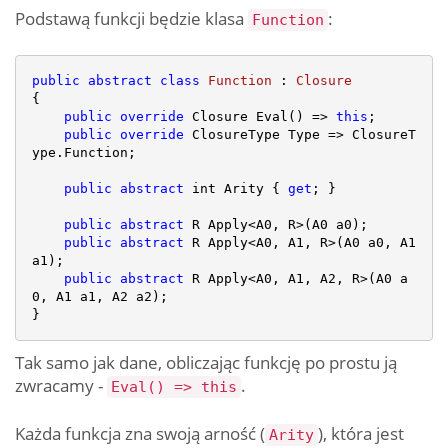
Podstawą funkcji będzie klasa
:
Function
public
abstract
class
Function
 : 
Closure
{

public
override
 Closure Eval() => 
this
;

public
override
 ClosureType Type => ClosureT
ype.Function;

public
abstract
 int Arity { 
get
; }

public
abstract
 R Apply<A0, R>(A0 a0);

public
abstract
 R Apply<A0, A1, R>(A0 a0, A1 
a1);

public
abstract
 R Apply<A0, A1, A2, R>(A0 a
0, A1 a1, A2 a2);

Tak samo jak dane, obliczając funkcję po prostu ją
zwracamy -
.
Eval() => this
Każda funkcja zna swoją arność (
), która jest
Arity