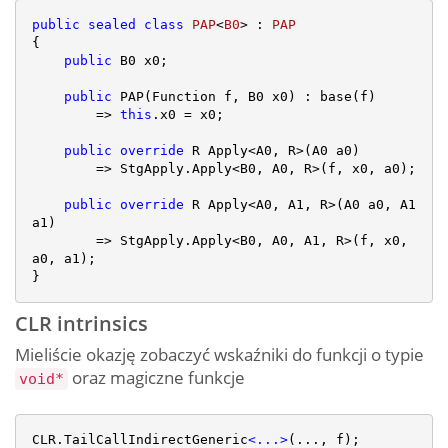
public
sealed
class
PAP
<
B0
> : 
PAP
{

public
 B0 x0;

public
 PAP(Function f, B0 x0) : base(f)

        => 
this
.x0 = x0;

public
override
 R Apply<A0, R>(A0 a0)

        => StgApply.Apply<B0, A0, R>(f, x0, a0);

public
override
 R Apply<A0, A1, R>(A0 a0, A1 
a1)

        => StgApply.Apply<B0, A0, A1, R>(f, x0, 
a0, a1);

CLR intrinsics
Mieliście okazję zobaczyć wskaźniki do funkcji o typie
oraz magiczne funkcje
void*
CLR.TailCallIndirectGeneric
<
...
>