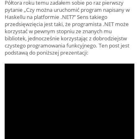
Półtora roku temu zadałem sobie po raz pierwszy
pytanie „Czy można uruchomić program napisany w
Haskellu na platformie .NET?” Sens takiego
przedsięwzięcia jest taki, że programista .NET może
korzystać w pewnym stopniu ze znanych mu
bibliotek, jednocześnie korzystając z dobrodziejstw
czystego programowania funkcyjnego. Ten post jest
podstawą do poniższej prezentacji: