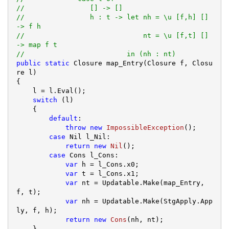
//                [] -> []
//                h : t -> let nh = \u [f,h] [] 
-> f h
//                             nt = \u [f,t] [] 
-> map f t
//                         in (nh : nt)
public
static
 Closure map_Entry(Closure f, Closu
re l)

{

    l = l.Eval();

switch
 (l)

    {

default
:
throw
new
ImpossibleException
();

case
 Nil l_Nil:
return
new
Nil
();

case
 Cons l_Cons:
var
 h = l_Cons.x0;

var
 t = l_Cons.x1;

var
 nt = Updatable.Make(map_Entry, 
f, t);

var
 nh = Updatable.Make(StgApply.App
ly, f, h);

return
new
Cons
(nh, nt);

    }
