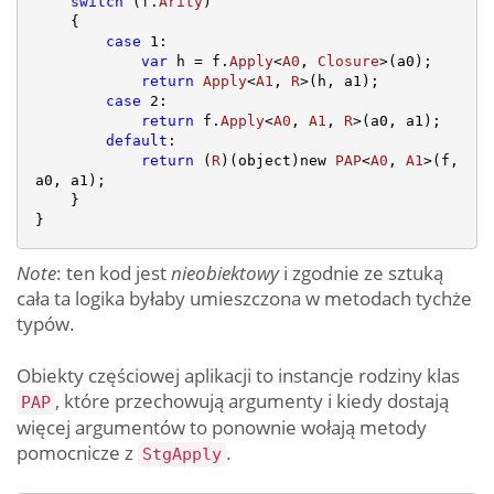
switch
 (f.
Arity
)

    {

case
1
:

var
 h = f.
Apply
<
A0
, 
Closure
>(a0);

return
Apply
<
A1
, 
R
>(h, a1);

case
2
:

return
 f.
Apply
<
A0
, 
A1
, 
R
>(a0, a1);

default
:

return
 (
R
)(object)new 
PAP
<
A0
, 
A1
>(f, 
a0, a1);

    }

Note
: ten kod jest
nieobiektowy
i zgodnie ze sztuką
cała ta logika byłaby umieszczona w metodach tychże
typów.
Obiekty częściowej aplikacji to instancje rodziny klas
, które przechowują argumenty i kiedy dostają
PAP
więcej argumentów to ponownie wołają metody
pomocnicze z
.
StgApply