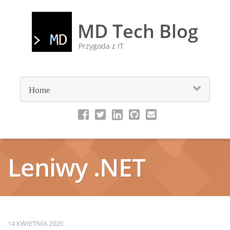
MD Tech Blog
Przygoda z IT
Leniwy .NET
14 KWIETNIA 2020