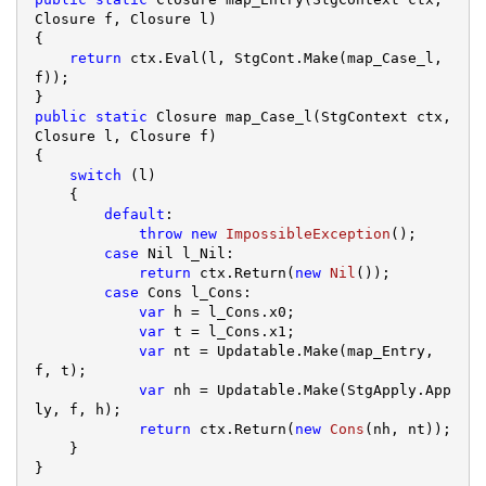
Closure f, Closure l)

{

return
 ctx.Eval(l, StgCont.Make(map_Case_l, 
f));

public
static
 Closure map_Case_l(StgContext ctx, 
Closure l, Closure f)

{

switch
 (l)

    {

default
:
throw
new
ImpossibleException
();

case
 Nil l_Nil:
return
 ctx.Return(
new
Nil
());

case
 Cons l_Cons:
var
 h = l_Cons.x0;

var
 t = l_Cons.x1;

var
 nt = Updatable.Make(map_Entry, 
f, t);

var
 nh = Updatable.Make(StgApply.App
ly, f, h);

return
 ctx.Return(
new
Cons
(nh, nt));

    }
