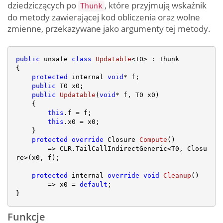
dziedziczących po
, które przyjmują wskaźnik
Thunk
do metody zawierającej kod obliczenia oraz wolne
zmienne, przekazywane jako argumenty tej metody.
public
 unsafe 
class
Updatable
<T0> :
 Thunk

{

protected
 internal 
void
* f;

public
 T0 x0;

public
Updatable
(
void
* f, T0 x0)
{

this
.f = f;

this
.x0 = x0;

    }

protected
override
 Closure 
Compute
()
=> CLR.TailCallIndirectGeneric<T0, Closu
re>(x0, f);

protected
 internal 
override
void
Cleanup
()
=> x0 = 
default
;

Funkcje