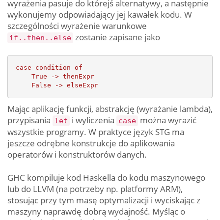
wyrażenia pasuje do którejś alternatywy, a następnie
wykonujemy odpowiadający jej kawałek kodu. W
szczególności wyrażenie warunkowe
zostanie zapisane jako
if..then..else
case
condition
of
True
->
thenExpr
False
->
elseExpr
Mając aplikację funkcji, abstrakcję (wyrażanie lambda),
przypisania
i wyliczenia
można wyrazić
let
case
wszystkie programy. W praktyce język STG ma
jeszcze odrębne konstrukcje do aplikowania
operatorów i konstruktorów danych.
GHC kompiluje kod Haskella do kodu maszynowego
lub do LLVM (na potrzeby np. platformy ARM),
stosując przy tym masę optymalizacji i wyciskając z
maszyny naprawdę dobrą wydajność. Myśląc o