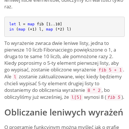
raz.
let
 l = 
map
 fib [
1
..
10
in
 (
map
 (+
1
) l, 
map
 (*
2
To wyrażenie zwraca dwie leniwe listy, jedna to
pierwsze 10 liczb Fibonacciego powiększone o 1, a
druga to te same 10 liczb, ale pomnożone razy 2.
Kiedy poprosimy o 5-ty element pierwszej listy, aby
go wypisać, zostanie obliczone wyrażenie
.
fib 5 + 1
Ale
zostanie zaktualizowane, więc kiedy będziemy
l
chcieli wypisać 5-ty element drugiej listy to
dostaniemy do obliczenia wyrażenie
, bo
8 * 2
obliczyliśmy już wcześniej, że
wynosi 8 (
).
l[5]
fib 5
Obliczanie leniwych wyrażeń
O programie funkcyjnym można myśleć jak o grafie