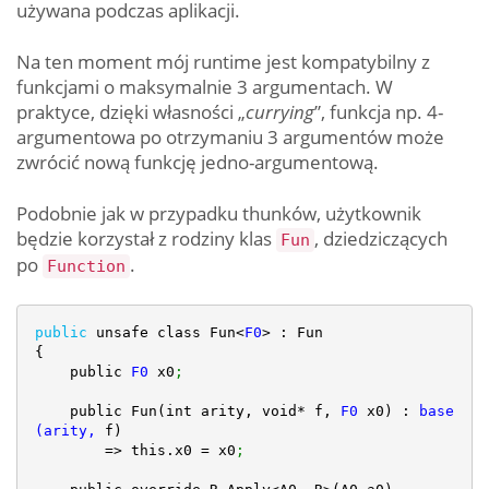
używana podczas aplikacji.
Na ten moment mój runtime jest kompatybilny z
funkcjami o maksymalnie 3 argumentach. W
praktyce, dzięki własności „
currying
”, funkcja np. 4-
argumentowa po otrzymaniu 3 argumentów może
zwrócić nową funkcję jedno-argumentową.
Podobnie jak w przypadku thunków, użytkownik
będzie korzystał z rodziny klas
, dziedziczących
Fun
po
.
Function
public
 unsafe class Fun<
F0
> : Fun

{

    public 
F0
 x0
;
    public Fun(int arity, void* f, 
F0
 x0) : 
base
(arity, 
f)

        => this.x0 = x0
;