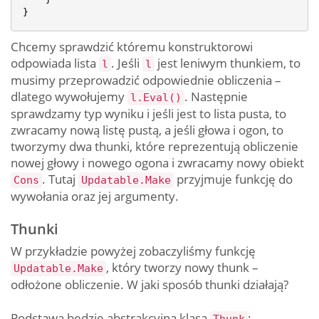
Chcemy sprawdzić któremu konstruktorowi
odpowiada lista
. Jeśli
jest leniwym thunkiem, to
l
l
musimy przeprowadzić odpowiednie obliczenia –
dlatego wywołujemy
. Następnie
l.Eval()
sprawdzamy typ wyniku i jeśli jest to lista pusta, to
zwracamy nową listę pustą, a jeśli głowa i ogon, to
tworzymy dwa thunki, które reprezentują obliczenie
nowej głowy i nowego ogona i zwracamy nowy obiekt
. Tutaj
przyjmuje funkcję do
Cons
Updatable.Make
wywołania oraz jej argumenty.
Thunki
W przykładzie powyżej zobaczyliśmy funkcję
, który tworzy nowy thunk –
Updatable.Make
odłożone obliczenie. W jaki sposób thunki działają?
Podstawą będzie abstrakcyjna klasa
: