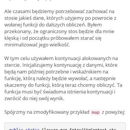
Ale czasami będziemy potrzebować zachować na
stosie jakieś dane, których użyjemy po powrocie z
wołanej funkcji do dalszych obliczeń. Byłem
przekonany, że ograniczony stos będzie dla mnie
klęską i od początku próbowałem starać się
minimalizować jego wielkość.
W tym celu używałem kontynuacji alokowanych na
stercie. Inicjalizujemy kontynuację z danymi, które
będą nam później potrzebne i wskaźnikiem na
funkcję, którą należy będzie wywołać, a następnie
skaczemy do funkcji, którą teraz chcemy obliczyć. Ta
funkcja musi być świadoma istnienia kontynuacji i
zwrócić do niej swój wynik.
Spójrzmy na zmodyfikowany przykład
z powyżej:
map
public
static
 Closure map_Entry(StgContext ctx, 