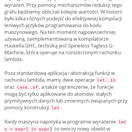
wyrażeń. Przy pomocy mechanizmów redukcji tego
grafu będziemy obliczali kolejne wartości. W historii
było kilka różnych podejść do efektywnej kompilacji
leniwych języków programowania do kodu
maszynowego. Na ten moment najpowszechniej
używaną, zaimplementowaną w kompilatorze
Haskella GHC, techniką jest Spineless Tagless G-
Machine, która operuje na rozszerzonym rachunku
lambda.
Poza standardową aplikacją i abstrakcją funkcji w
rachunku lambda, mamy dwie operacje
let..in
oraz
, a także ograniczenie, że funkcje
case..of
mogą być tylko aplikowane do atomów: stałych
prymitywnych danych lub zmiennych związanych przy
pomocy konstrukcji
.
let
Kiedy maszyna napotyka w programie wyrażenie
let
to tworzy nowy obiekt w
x = expr1 in expr2